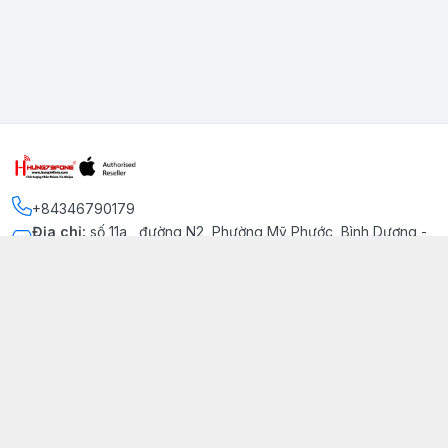
+84346790179
Địa chỉ
:
số 11a , đường N2, Phường Mỹ Phước, Bình Dương -
Thị xã Bến Cát
Kết nối
https://www.facebook.com/iphonechatluongmyphuoc
034 679 0179
hung79fone.mp@gmail.com
Giới thiệu
© 2026
hung79fone