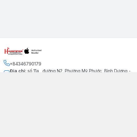
+84346790179
Địa chỉ
:
số 11a , đường N2, Phường Mỹ Phước, Bình Dương -
Thị xã Bến Cát
Kết nối
https://www.facebook.com/iphonechatluongmyphuoc
034 679 0179
hung79fone.mp@gmail.com
Giới thiệu
© 2026
hung79fone