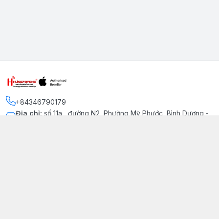
+84346790179
Địa chỉ
:
số 11a , đường N2, Phường Mỹ Phước, Bình Dương -
Thị xã Bến Cát
Kết nối
https://www.facebook.com/iphonechatluongmyphuoc
034 679 0179
hung79fone.mp@gmail.com
Giới thiệu
© 2026
hung79fone