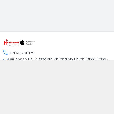
+84346790179
Địa chỉ
:
số 11a , đường N2, Phường Mỹ Phước, Bình Dương -
Thị xã Bến Cát
Kết nối
https://www.facebook.com/iphonechatluongmyphuoc
034 679 0179
hung79fone.mp@gmail.com
Giới thiệu
© 2026
hung79fone