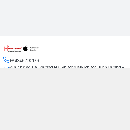
+84346790179
Địa chỉ
:
số 11a , đường N2, Phường Mỹ Phước, Bình Dương -
Thị xã Bến Cát
Kết nối
https://www.facebook.com/iphonechatluongmyphuoc
034 679 0179
hung79fone.mp@gmail.com
Giới thiệu
© 2026
hung79fone