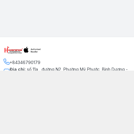
+84346790179
Địa chỉ
:
số 11a , đường N2, Phường Mỹ Phước, Bình Dương -
Thị xã Bến Cát
Kết nối
https://www.facebook.com/iphonechatluongmyphuoc
034 679 0179
hung79fone.mp@gmail.com
Giới thiệu
© 2026
hung79fone