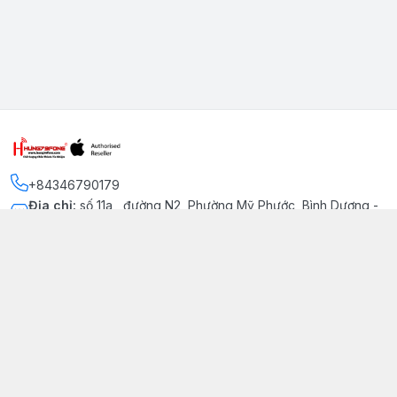
+84346790179
Địa chỉ
:
số 11a , đường N2, Phường Mỹ Phước, Bình Dương -
Thị xã Bến Cát
Kết nối
https://www.facebook.com/iphonechatluongmyphuoc
034 679 0179
hung79fone.mp@gmail.com
Giới thiệu
© 2026
hung79fone