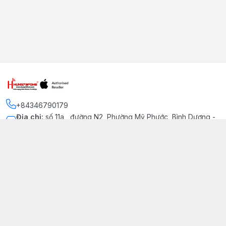
+84346790179
Địa chỉ
:
số 11a , đường N2, Phường Mỹ Phước, Bình Dương -
Thị xã Bến Cát
Kết nối
https://www.facebook.com/iphonechatluongmyphuoc
034 679 0179
hung79fone.mp@gmail.com
Giới thiệu
© 2026
hung79fone