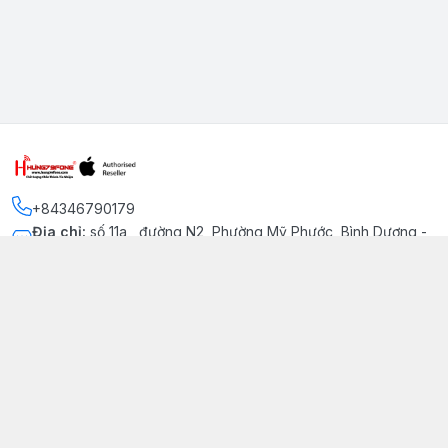
+84346790179
Địa chỉ
:
số 11a , đường N2, Phường Mỹ Phước, Bình Dương -
Thị xã Bến Cát
Kết nối
https://www.facebook.com/iphonechatluongmyphuoc
034 679 0179
hung79fone.mp@gmail.com
Giới thiệu
© 2026
hung79fone