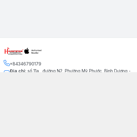
+84346790179
Địa chỉ
:
số 11a , đường N2, Phường Mỹ Phước, Bình Dương -
Thị xã Bến Cát
Kết nối
https://www.facebook.com/iphonechatluongmyphuoc
034 679 0179
hung79fone.mp@gmail.com
Giới thiệu
© 2026
hung79fone