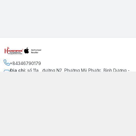
+84346790179
Địa chỉ
:
số 11a , đường N2, Phường Mỹ Phước, Bình Dương -
Thị xã Bến Cát
Kết nối
https://www.facebook.com/iphonechatluongmyphuoc
034 679 0179
hung79fone.mp@gmail.com
Giới thiệu
© 2026
hung79fone