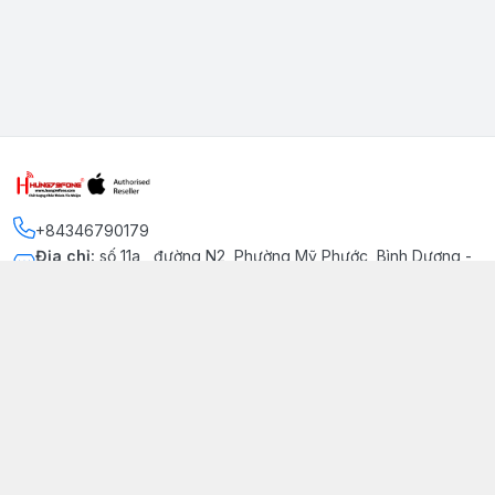
+84346790179
Địa chỉ
:
số 11a , đường N2, Phường Mỹ Phước, Bình Dương -
Thị xã Bến Cát
Kết nối
https://www.facebook.com/iphonechatluongmyphuoc
034 679 0179
hung79fone.mp@gmail.com
Giới thiệu
© 2026
hung79fone