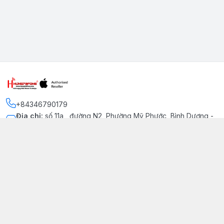
+84346790179
Địa chỉ
:
số 11a , đường N2, Phường Mỹ Phước, Bình Dương -
Thị xã Bến Cát
Kết nối
https://www.facebook.com/iphonechatluongmyphuoc
034 679 0179
hung79fone.mp@gmail.com
Giới thiệu
© 2026
hung79fone