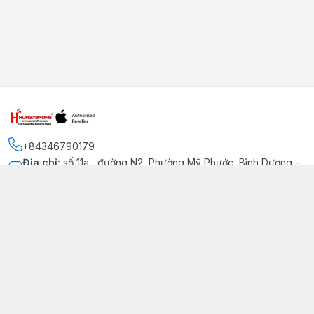
+84346790179
Địa chỉ
:
số 11a , đường N2, Phường Mỹ Phước, Bình Dương -
Thị xã Bến Cát
Kết nối
https://www.facebook.com/iphonechatluongmyphuoc
034 679 0179
hung79fone.mp@gmail.com
Giới thiệu
© 2026
hung79fone