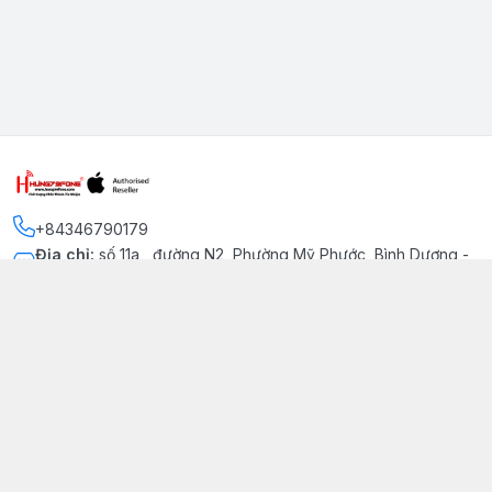
+84346790179
Địa chỉ
:
số 11a , đường N2, Phường Mỹ Phước, Bình Dương -
Thị xã Bến Cát
Kết nối
https://www.facebook.com/iphonechatluongmyphuoc
034 679 0179
hung79fone.mp@gmail.com
Giới thiệu
© 2026
hung79fone