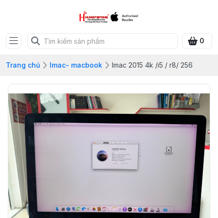
0
Trang chủ
Imac- macbook
Imac 2015 4k /i5 / r8/ 256