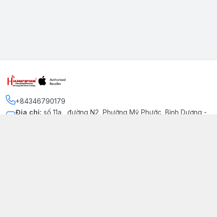
+84346790179
Địa chỉ
:
số 11a , đường N2, Phường Mỹ Phước, Bình Dương -
Thị xã Bến Cát
Kết nối
https://www.facebook.com/iphonechatluongmyphuoc
034 679 0179
hung79fone.mp@gmail.com
Giới thiệu
© 2026
hung79fone