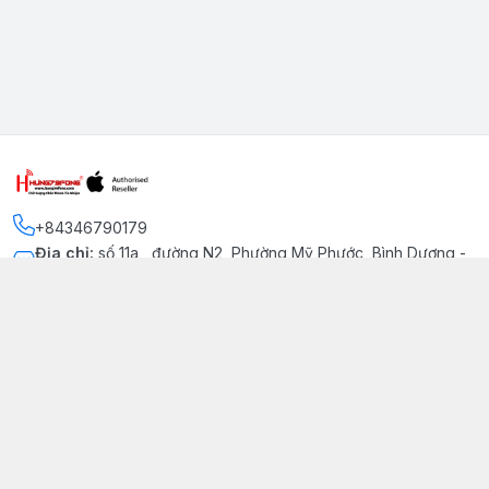
+84346790179
Địa chỉ
:
số 11a , đường N2, Phường Mỹ Phước, Bình Dương -
Thị xã Bến Cát
Kết nối
https://www.facebook.com/iphonechatluongmyphuoc
034 679 0179
hung79fone.mp@gmail.com
Giới thiệu
© 2026
hung79fone