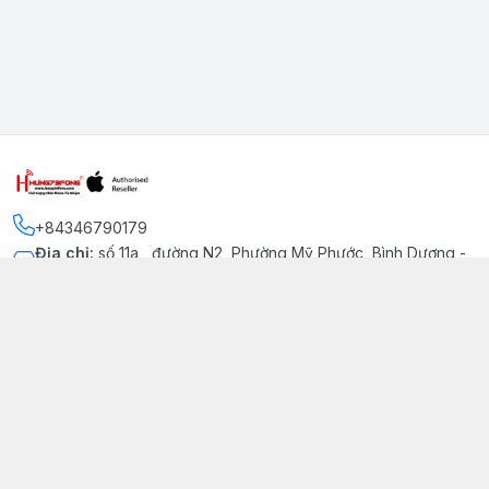
+84346790179
Địa chỉ
:
số 11a , đường N2, Phường Mỹ Phước, Bình Dương -
Thị xã Bến Cát
Kết nối
https://www.facebook.com/iphonechatluongmyphuoc
034 679 0179
hung79fone.mp@gmail.com
Giới thiệu
© 2026
hung79fone