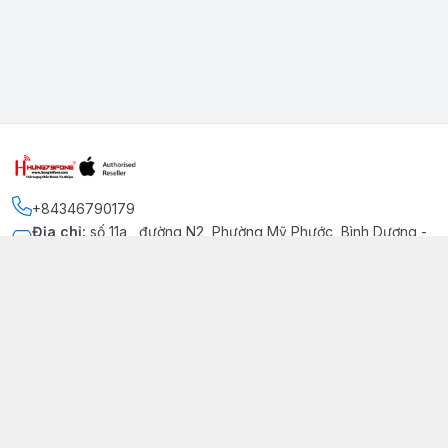
+84346790179
Địa chỉ
:
số 11a , đường N2, Phường Mỹ Phước, Bình Dương -
Thị xã Bến Cát
Kết nối
https://www.facebook.com/iphonechatluongmyphuoc
034 679 0179
hung79fone.mp@gmail.com
Giới thiệu
© 2026
hung79fone