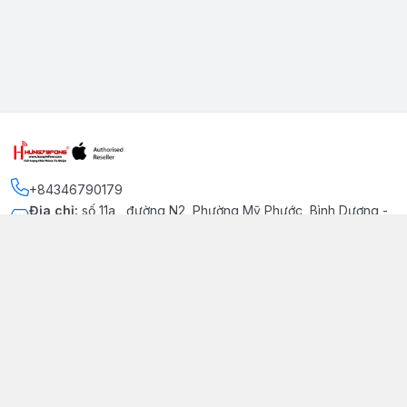
+84346790179
Địa chỉ
:
số 11a , đường N2, Phường Mỹ Phước, Bình Dương -
Thị xã Bến Cát
Kết nối
https://www.facebook.com/iphonechatluongmyphuoc
034 679 0179
hung79fone.mp@gmail.com
Giới thiệu
© 2026
hung79fone