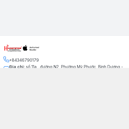
+84346790179
Địa chỉ
:
số 11a , đường N2, Phường Mỹ Phước, Bình Dương -
Thị xã Bến Cát
Kết nối
https://www.facebook.com/iphonechatluongmyphuoc
034 679 0179
hung79fone.mp@gmail.com
Giới thiệu
© 2026
hung79fone