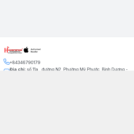
+84346790179
Địa chỉ
:
số 11a , đường N2, Phường Mỹ Phước, Bình Dương -
Thị xã Bến Cát
Kết nối
https://www.facebook.com/iphonechatluongmyphuoc
034 679 0179
hung79fone.mp@gmail.com
Giới thiệu
© 2026
hung79fone