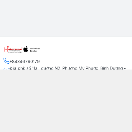
+84346790179
Địa chỉ
:
số 11a , đường N2, Phường Mỹ Phước, Bình Dương -
Thị xã Bến Cát
Kết nối
https://www.facebook.com/iphonechatluongmyphuoc
034 679 0179
hung79fone.mp@gmail.com
Giới thiệu
© 2026
hung79fone