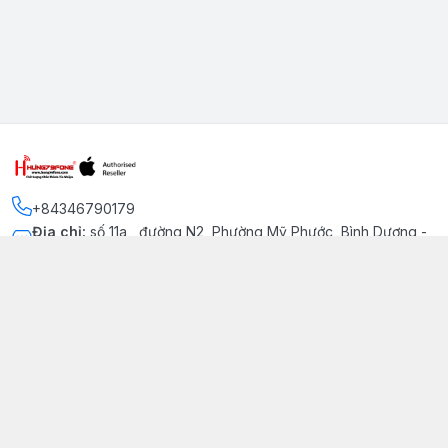
+84346790179
Địa chỉ
:
số 11a , đường N2, Phường Mỹ Phước, Bình Dương -
Thị xã Bến Cát
Kết nối
https://www.facebook.com/iphonechatluongmyphuoc
034 679 0179
hung79fone.mp@gmail.com
Giới thiệu
© 2026
hung79fone