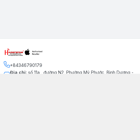
+84346790179
Địa chỉ
:
số 11a , đường N2, Phường Mỹ Phước, Bình Dương -
Thị xã Bến Cát
Kết nối
https://www.facebook.com/iphonechatluongmyphuoc
034 679 0179
hung79fone.mp@gmail.com
Giới thiệu
© 2026
hung79fone