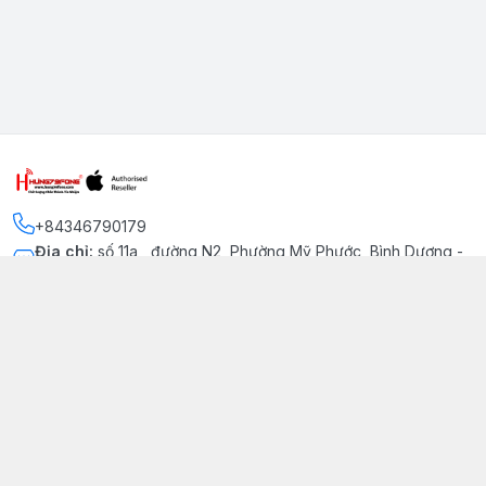
+84346790179
Địa chỉ
:
số 11a , đường N2, Phường Mỹ Phước, Bình Dương -
Thị xã Bến Cát
Kết nối
https://www.facebook.com/iphonechatluongmyphuoc
034 679 0179
hung79fone.mp@gmail.com
Giới thiệu
© 2026
hung79fone