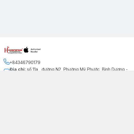
+84346790179
Địa chỉ
:
số 11a , đường N2, Phường Mỹ Phước, Bình Dương -
Thị xã Bến Cát
Kết nối
https://www.facebook.com/iphonechatluongmyphuoc
034 679 0179
hung79fone.mp@gmail.com
Giới thiệu
© 2026
hung79fone