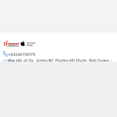
+84346790179
Địa chỉ
:
số 11a , đường N2, Phường Mỹ Phước, Bình Dương -
Thị xã Bến Cát
Kết nối
https://www.facebook.com/iphonechatluongmyphuoc
034 679 0179
hung79fone.mp@gmail.com
Giới thiệu
© 2026
hung79fone