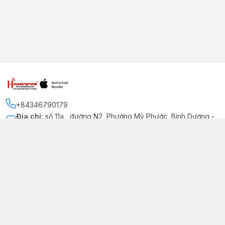
+84346790179
Địa chỉ
:
số 11a , đường N2, Phường Mỹ Phước, Bình Dương -
Thị xã Bến Cát
Kết nối
https://www.facebook.com/iphonechatluongmyphuoc
034 679 0179
hung79fone.mp@gmail.com
Giới thiệu
© 2026
hung79fone