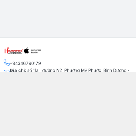
+84346790179
Địa chỉ
:
số 11a , đường N2, Phường Mỹ Phước, Bình Dương -
Thị xã Bến Cát
Kết nối
https://www.facebook.com/iphonechatluongmyphuoc
034 679 0179
hung79fone.mp@gmail.com
Giới thiệu
© 2026
hung79fone