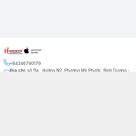
+84346790179
Địa chỉ
:
số 11a , đường N2, Phường Mỹ Phước, Bình Dương -
Thị xã Bến Cát
Kết nối
https://www.facebook.com/iphonechatluongmyphuoc
034 679 0179
hung79fone.mp@gmail.com
Giới thiệu
© 2026
hung79fone