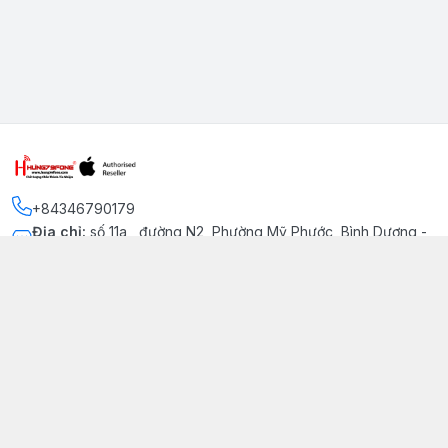
+84346790179
Địa chỉ
:
số 11a , đường N2, Phường Mỹ Phước, Bình Dương -
Thị xã Bến Cát
Kết nối
https://www.facebook.com/iphonechatluongmyphuoc
034 679 0179
hung79fone.mp@gmail.com
Giới thiệu
© 2026
hung79fone