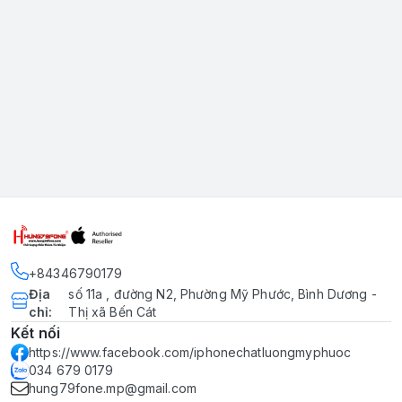
+84346790179
Địa
số 11a , đường N2, Phường Mỹ Phước, Bình Dương -
chỉ
:
Thị xã Bến Cát
Kết nối
https://www.facebook.com/iphonechatluongmyphuoc
034 679 0179
hung79fone.mp@gmail.com