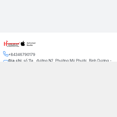
+84346790179
Địa chỉ
:
số 11a , đường N2, Phường Mỹ Phước, Bình Dương -
Thị xã Bến Cát
Kết nối
https://www.facebook.com/iphonechatluongmyphuoc
034 679 0179
hung79fone.mp@gmail.com
Giới thiệu
© 2026
hung79fone