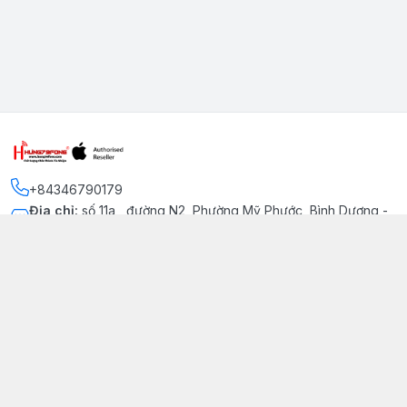
+84346790179
Địa chỉ
:
số 11a , đường N2, Phường Mỹ Phước, Bình Dương -
Thị xã Bến Cát
Kết nối
https://www.facebook.com/iphonechatluongmyphuoc
034 679 0179
hung79fone.mp@gmail.com
Giới thiệu
© 2026
hung79fone