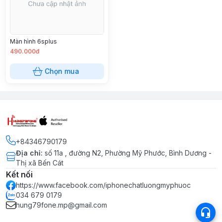
Màn hình 6splus
490.000đ
Chọn mua
+84346790179
Địa chỉ
:
số 11a , đường N2, Phường Mỹ Phước, Bình Dương -
Thị xã Bến Cát
Kết nối
https://www.facebook.com/iphonechatluongmyphuoc
034 679 0179
hung79fone.mp@gmail.com