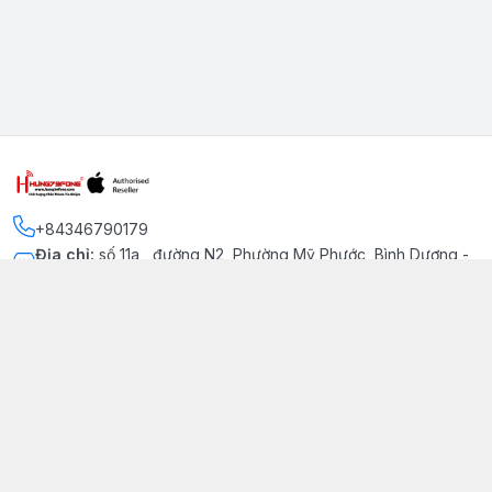
+84346790179
Địa chỉ
:
số 11a , đường N2, Phường Mỹ Phước, Bình Dương -
Thị xã Bến Cát
Kết nối
https://www.facebook.com/iphonechatluongmyphuoc
034 679 0179
hung79fone.mp@gmail.com
Giới thiệu
© 2026
hung79fone