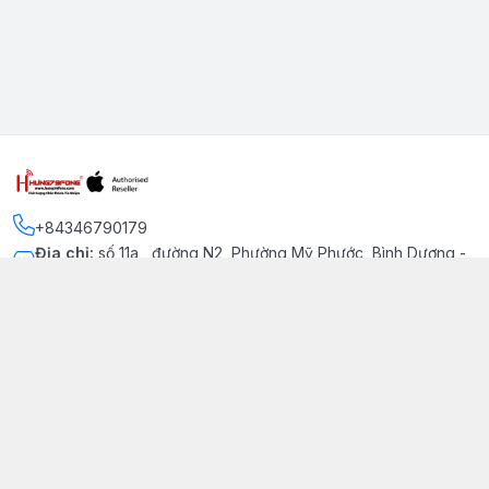
+84346790179
Địa chỉ
:
số 11a , đường N2, Phường Mỹ Phước, Bình Dương -
Thị xã Bến Cát
Kết nối
https://www.facebook.com/iphonechatluongmyphuoc
034 679 0179
hung79fone.mp@gmail.com
Giới thiệu
© 2026
hung79fone