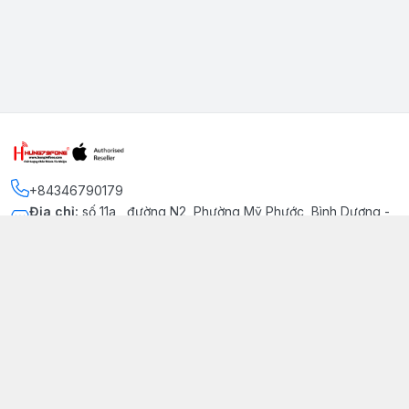
+84346790179
Địa chỉ
:
số 11a , đường N2, Phường Mỹ Phước, Bình Dương -
Thị xã Bến Cát
Kết nối
https://www.facebook.com/iphonechatluongmyphuoc
034 679 0179
hung79fone.mp@gmail.com
Giới thiệu
© 2026
hung79fone