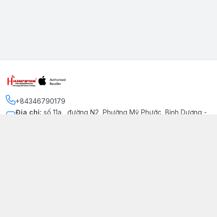
+84346790179
Địa chỉ
:
số 11a , đường N2, Phường Mỹ Phước, Bình Dương -
Thị xã Bến Cát
Kết nối
https://www.facebook.com/iphonechatluongmyphuoc
034 679 0179
hung79fone.mp@gmail.com
Giới thiệu
© 2026
hung79fone