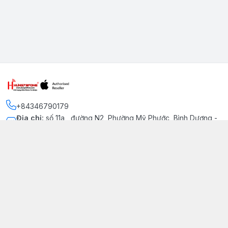
+84346790179
Địa chỉ
:
số 11a , đường N2, Phường Mỹ Phước, Bình Dương -
Thị xã Bến Cát
Kết nối
https://www.facebook.com/iphonechatluongmyphuoc
034 679 0179
hung79fone.mp@gmail.com
Giới thiệu
© 2026
hung79fone