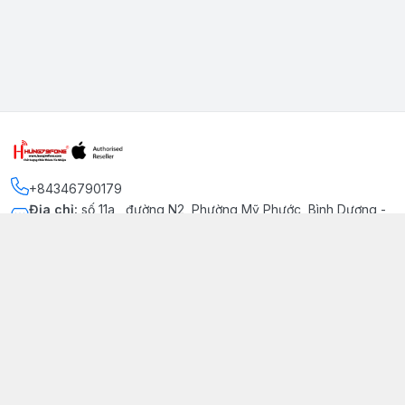
+84346790179
Địa chỉ
:
số 11a , đường N2, Phường Mỹ Phước, Bình Dương -
Thị xã Bến Cát
Kết nối
https://www.facebook.com/iphonechatluongmyphuoc
034 679 0179
hung79fone.mp@gmail.com
Giới thiệu
© 2026
hung79fone