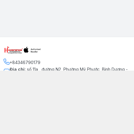
+84346790179
Địa chỉ
:
số 11a , đường N2, Phường Mỹ Phước, Bình Dương -
Thị xã Bến Cát
Kết nối
https://www.facebook.com/iphonechatluongmyphuoc
034 679 0179
hung79fone.mp@gmail.com
Giới thiệu
© 2026
hung79fone