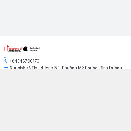
+84346790179
Địa chỉ
:
số 11a , đường N2, Phường Mỹ Phước, Bình Dương -
Thị xã Bến Cát
Kết nối
https://www.facebook.com/iphonechatluongmyphuoc
034 679 0179
hung79fone.mp@gmail.com
Giới thiệu
© 2026
hung79fone