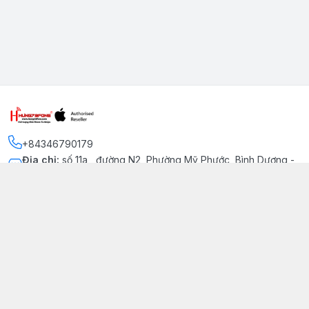
+84346790179
Địa chỉ
:
số 11a , đường N2, Phường Mỹ Phước, Bình Dương -
Thị xã Bến Cát
Kết nối
https://www.facebook.com/iphonechatluongmyphuoc
034 679 0179
hung79fone.mp@gmail.com
Giới thiệu
© 2026
hung79fone