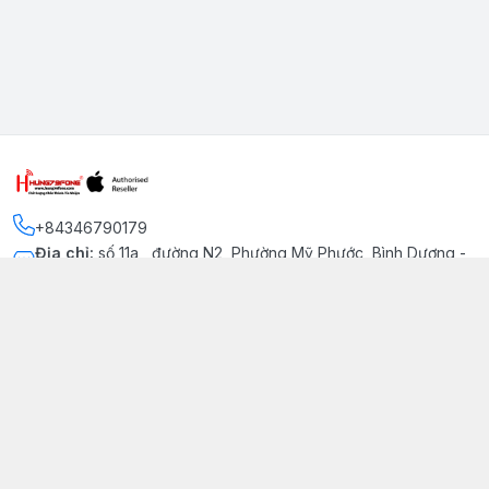
+84346790179
Địa chỉ
:
số 11a , đường N2, Phường Mỹ Phước, Bình Dương -
Thị xã Bến Cát
Kết nối
https://www.facebook.com/iphonechatluongmyphuoc
034 679 0179
hung79fone.mp@gmail.com
Giới thiệu
© 2026
hung79fone