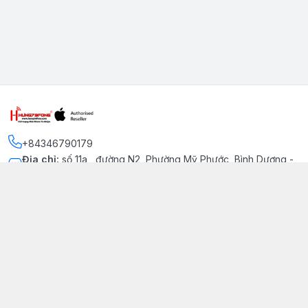
+84346790179
Địa chỉ
:
số 11a , đường N2, Phường Mỹ Phước, Bình Dương -
Thị xã Bến Cát
Kết nối
https://www.facebook.com/iphonechatluongmyphuoc
034 679 0179
hung79fone.mp@gmail.com
Giới thiệu
© 2026
hung79fone