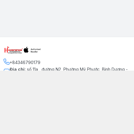
+84346790179
Địa chỉ
:
số 11a , đường N2, Phường Mỹ Phước, Bình Dương -
Thị xã Bến Cát
Kết nối
https://www.facebook.com/iphonechatluongmyphuoc
034 679 0179
hung79fone.mp@gmail.com
Giới thiệu
© 2026
hung79fone