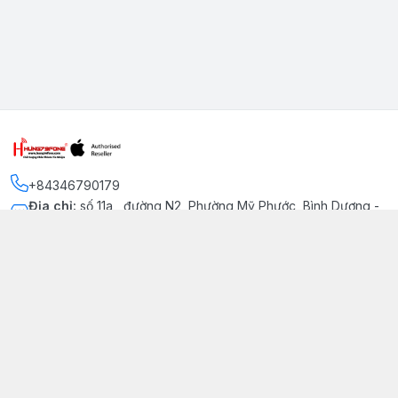
+84346790179
Địa chỉ
:
số 11a , đường N2, Phường Mỹ Phước, Bình Dương -
Thị xã Bến Cát
Kết nối
https://www.facebook.com/iphonechatluongmyphuoc
034 679 0179
hung79fone.mp@gmail.com
Giới thiệu
© 2026
hung79fone